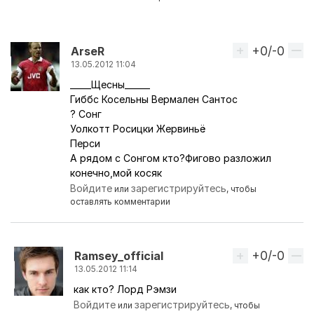
+0/-0
Вверх
АrseR
13.05.2012 11:04
_____Щесны______
Гиббс Косельны Вермален Сантос
? Сонг
Уолкотт Росицки Жервиньё
Перси
А рядом с Сонгом кто?Фигово разложил
конечно,мой косяк
Войдите
зарегистрируйтесь
или
, чтобы
оставлять комментарии
+0/-0
Вверх
Ramsey_official
13.05.2012 11:14
как кто? Лорд Рэмзи
Ответ на комментарий пользователя
АrseR
Войдите
зарегистрируйтесь
или
, чтобы