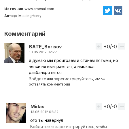
Источник
www.arsenal.com
Автор:
MissingHenry
Комментарий
+0/-0
Вверх
BATE_Borisov
13.05.2012 02:27
я думаю мы проиграем и станем пятыми, но
челси не выиграет лч, а ньюкасл
разбанкротится
Войдите
зарегистрируйтесь
или
, чтобы
оставлять комментарии
+0/-0
Вверх
Midas
13.05.2012 02:32
ого ты навернул
Ответ на комментарий пользователя
BATE_Boriso
Войдите
зарегистрируйтесь
или
, чтобы