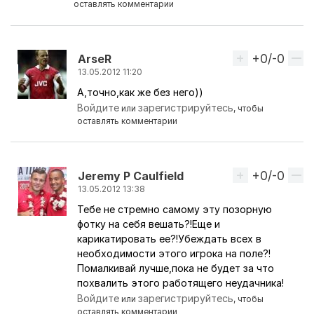
оставлять комментарии
+0/-0
Вверх
АrseR
13.05.2012 11:20
А,точно,как же без него))
Ответ на комментарий пользователя
Ramsey_offi
Войдите
зарегистрируйтесь
или
, чтобы
оставлять комментарии
+0/-0
Вверх
Jeremy P Caulfield
13.05.2012 13:38
Тебе не стремно самому эту позорную
Ответ на комментарий пользователя
Ramsey_offi
фотку на себя вешать?!Еще и
карикатировать ее?!Убеждать всех в
необходимости этого игрока на поле?!
Помалкивай лучше,пока не будет за что
похвалить этого работящего неудачника!
Войдите
зарегистрируйтесь
или
, чтобы
оставлять комментарии