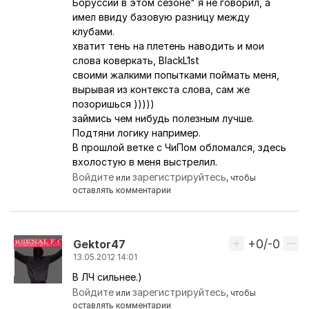
Боруссии в этом сезоне" я не говорил, а
имел ввиду базовую разницу между
клубами.
хватит тень на плетень наводить и мои
слова коверкать, BlackL1st
своими жалкими попытками поймать меня,
вырывая из контекста слова, сам же
позоришься )))))
займись чем нибудь полезным лучше.
Подтяни логику например.
В прошлой ветке с ЧиПом обломался, здесь
вхолостую в меня выстрелил.
Войдите
зарегистрируйтесь
или
, чтобы
оставлять комментарии
+0/-0
Вверх
Gektor47
13.05.2012 14:01
В ЛЧ сильнее.)
Ответ на комментарий пользователя
BlackL1st
Войдите
зарегистрируйтесь
или
, чтобы
оставлять комментарии