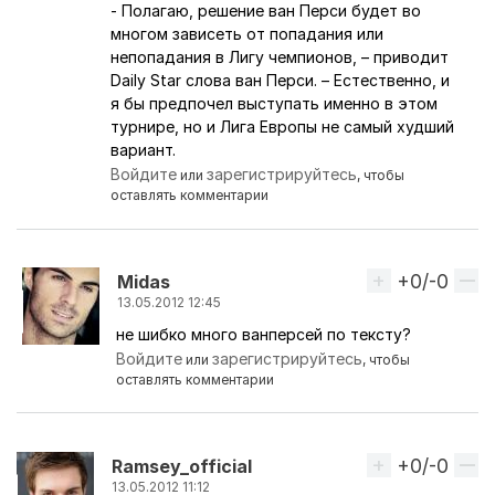
- Полагаю, решение ван Перси будет во
многом зависеть от попадания или
непопадания в Лигу чемпионов, – приводит
Daily Star слова ван Перси. – Естественно, и
я бы предпочел выступать именно в этом
турнире, но и Лига Европы не самый худший
вариант.
Войдите
зарегистрируйтесь
или
, чтобы
оставлять комментарии
+0/-0
Вверх
Midas
13.05.2012 12:45
не шибко много ванперсей по тексту?
Ответ на комментарий пользователя
АrseR
Войдите
зарегистрируйтесь
или
, чтобы
оставлять комментарии
+0/-0
Вверх
Ramsey_official
13.05.2012 11:12