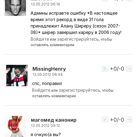
13.05.2012 06:16
Админы исправте ошибку *В настоящее
время этот рекорд в виде 31 гола
принадлежит Алану Ширеру (сезон 2007-
08)* ширер завершил кареру в 2006 году!
Войдите
зарегистрируйтесь
или
, чтобы
оставлять комментарии
+0/-0
Вверх
MissingHenry
13.05.2012 08:44
спс, поправил
Ответ на комментарий пользователя
LLIoXAH
Войдите
зарегистрируйтесь
или
, чтобы
оставлять комментарии
+0/-0
Вверх
магомед канонир
13.05.2012 09:12
я очкую(а вы?