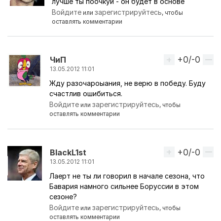
лучше ты поочкуй - он будет в основе
Ответ на комментарий пользователя
магомед ка
Войдите
зарегистрируйтесь
или
, чтобы
оставлять комментарии
+0/-0
Вверх
ЧиП
13.05.2012 11:01
Жду разочароыания, не верю в победу. Буду
счастлив ошибиться.
Войдите
зарегистрируйтесь
или
, чтобы
оставлять комментарии
+0/-0
Вверх
BlackL1st
13.05.2012 11:01
Лаерт не ты ли говорил в начале сезона, что
Бавария намного сильнее Боруссии в этом
сезоне?
Войдите
зарегистрируйтесь
или
, чтобы
оставлять комментарии