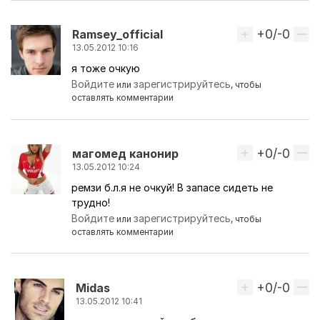
+0/-0
Вверх
Ramsey_official
13.05.2012 10:16
я тоже очкую
Войдите
зарегистрируйтесь
или
, чтобы
оставлять комментарии
+0/-0
Вверх
магомед канонир
13.05.2012 10:24
ремзи б.л.я не очкуй! В запасе сидеть не
трудно!
Войдите
зарегистрируйтесь
или
, чтобы
оставлять комментарии
+0/-0
Вверх
Midas
13.05.2012 10:41