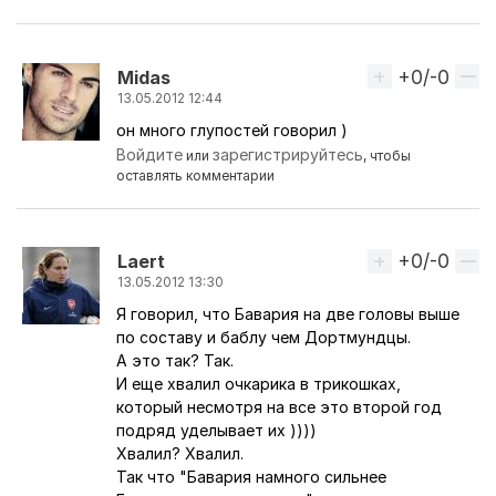
+0/-0
Вверх
Midas
13.05.2012 12:44
он много глупостей говорил )
Ответ на комментарий пользователя
BlackL1st
Войдите
зарегистрируйтесь
или
, чтобы
оставлять комментарии
+0/-0
Вверх
Laert
13.05.2012 13:30
Я говорил, что Бавария на две головы выше
Ответ на комментарий пользователя
BlackL1st
по составу и баблу чем Дортмундцы.
А это так? Так.
И еще хвалил очкарика в трикошках,
который несмотря на все это второй год
подряд уделывает их ))))
Хвалил? Хвалил.
Так что "Бавария намного сильнее