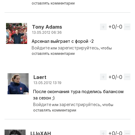
оставлять комментарии
+0/-0
Вверх
Tony Adams
13.05.2012 06:36
Арсенал выйграет с форой -2
Ответ на комментарий пользователя
BATE_Boriso
Войдите
зарегистрируйтесь
или
, чтобы
оставлять комментарии
+0/-0
Вверх
Laert
13.05.2012 13:19
После окончания тура поделись балансом
Ответ на комментарий пользователя
Tony Adam
за сезон ;)
Войдите
зарегистрируйтесь
или
, чтобы
оставлять комментарии
+0/-0
Вверх
LLIoXAH