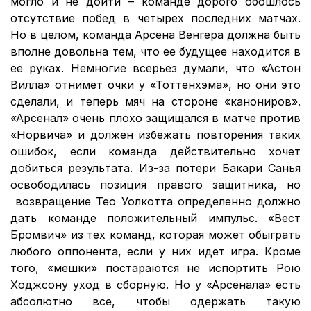
могло и не дойти – команде дорого обошлось
отсутствие побед в четырех последних матчах.
Но в целом, команда Арсена Венгера должна быть
вполне довольна тем, что ее будущее находится в
ее руках. Немногие всерьез думали, что «Астон
Вилла» отнимет очки у «Тоттенхэма», но они это
сделали, и теперь мяч на стороне «канониров».
«Арсенал» очень плохо защищался в матче против
«Норвича» и должен избежать повторения таких
ошибок, если команда действительно хочет
добиться результата. Из-за потери Бакари Санья
освободилась позиция правого защитника, но
возвращение Тео Уолкотта определенно должно
дать команде положительный импульс. «Вест
Бромвич» из тех команд, которая может обыграть
любого оппонента, если у них идет игра. Кроме
того, «мешки» постараются не испортить Рою
Ходжсону уход в сборную. Но у «Арсенала» есть
абсолютно все, чтобы одержать такую