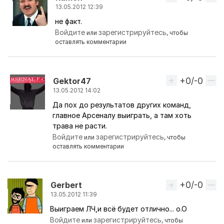
13.05.2012 12:39
не факт.
Ответ на комментарий пользователя
Ramsey_offi
Войдите
зарегистрируйтесь
или
, чтобы
оставлять комментарии
+0/-0
Вверх
Gektor47
13.05.2012 14:02
Да пох до результатов других команд,
Ответ на комментарий пользователя
Ramon
главное Арсеналу выиграть, а там хоть
трава не расти.
Войдите
зарегистрируйтесь
или
, чтобы
оставлять комментарии
+0/-0
Вверх
Gerbert
13.05.2012 11:39
Выиграем ЛЧ,и всё будет отлично... о.О
Войдите
зарегистрируйтесь
или
, чтобы