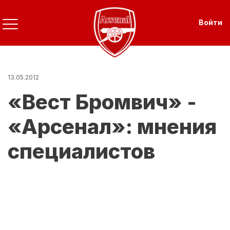
Перейти
к
Use
Войти
основному
содержанию
13.05.2012
«Вест Бромвич» -
«Арсенал»: мнения
специалистов