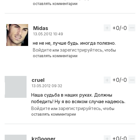
оставлять комментарии
+0/-0
Вверх
Midas
13.05.2012 10:49
не не не, лучше будь. иногда полезно.
Ответ на комментарий пользователя
Ужас
Войдите
зарегистрируйтесь
или
, чтобы
оставлять комментарии
+0/-0
Вверх
cruel
13.05.2012 09:32
Наша судьба в наших руках. Должны
победить! Ну я во всяком случае надеюсь.
Войдите
зарегистрируйтесь
или
, чтобы
оставлять комментарии
+0/-0
Вверх
kzGooner