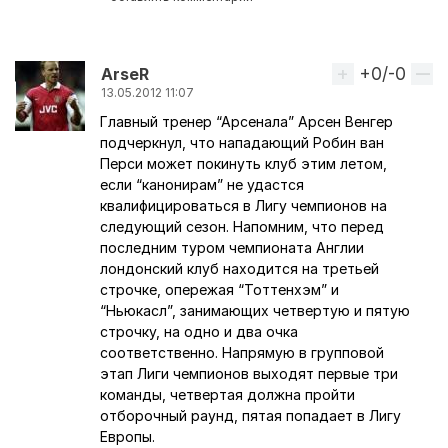
+0/-0
Вверх
АrseR
13.05.2012 11:07
Главный тренер “Арсенала” Арсен Венгер
подчеркнул, что нападающий Робин ван
Перси может покинуть клуб этим летом,
если “канонирам” не удастся
квалифицироваться в Лигу чемпионов на
следующий сезон. Напомним, что перед
последним туром чемпионата Англии
лондонский клуб находится на третьей
строчке, опережая “Тоттенхэм” и
“Ньюкасл”, занимающих четвертую и пятую
строчку, на одно и два очка
соответственно. Напрямую в групповой
этап Лиги чемпионов выходят первые три
команды, четвертая должна пройти
отборочный раунд, пятая попадает в Лигу
Европы.