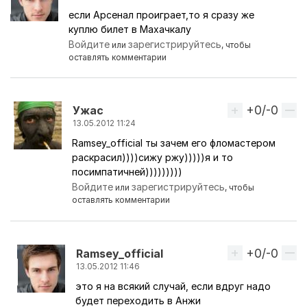
если Арсенал проиграет,то я сразу же
куплю билет в Махачкалу
Войдите
зарегистрируйтесь
или
, чтобы
оставлять комментарии
+0/-0
Вверх
Ужас
13.05.2012 11:24
Ramsey_official ты зачем его фломастером
Ответ на комментарий пользователя
Ramsey_offic
раскрасил))))сижу ржу)))))я и то
посимпатичней)))))))))
Войдите
зарегистрируйтесь
или
, чтобы
оставлять комментарии
+0/-0
Вверх
Ramsey_official
13.05.2012 11:46
это я на всякий случай, если вдруг надо
Ответ на комментарий пользователя
Ужас
будет переходить в Анжи