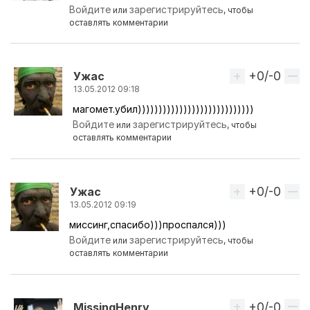
Войдите
зарегистрируйтесь
или
, чтобы
оставлять комментарии
+0/-0
Вверх
Ужас
13.05.2012 09:18
магомет.убил))))))))))))))))))))))))))))
Ответ на комментарий пользователя
магомед ка
Войдите
зарегистрируйтесь
или
, чтобы
оставлять комментарии
+0/-0
Вверх
Ужас
13.05.2012 09:19
миссинг,спасибо)))проспался)))
Войдите
зарегистрируйтесь
или
, чтобы
оставлять комментарии
+0/-0
Вверх
MissingHenry