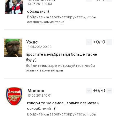
13.05.2012 10:53
обращайся)
Ответ на комментарий пользователя
Ужас
Войдите
зарегистрируйтесь
или
, чтобы
оставлять комментарии
+0/-0
Вверх
Ужас
13.05.2012 09:20
простите меня,братья,я больше так не
буду.)
Войдите
зарегистрируйтесь
или
, чтобы
оставлять комментарии
+0/-0
Вверх
Monaco
13.05.2012 10:01
говори то же самое , только без мата и
Ответ на комментарий пользователя
Ужас
оскорблений . ))
Войдите
зарегистрируйтесь
или
, чтобы