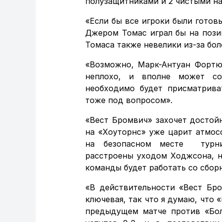
полузащитниками и 2 чистыми н
«Если бы все игроки были готовы
Джером Томас играл бы на пози
Томаса также невелики из-за бол
«Возможно, Марк-Антуан Фортюн
неплохо, и вполне может со
необходимо будет присматрива
тоже под вопросом».
«Вест Бромвич» захочет достой
на «Хоуторнс» уже царит атмос
на безопасном месте турнир
расстроены уходом Ходжсона, н
команды будет работать со сбор
«В действительности «Вест Бро
ключевая, так что я думаю, что 
предыдущем матче против «Бол