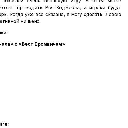
и показали очень неплохую игру. В этом матче
ахотят проводить Роя Ходжсона, а игроки будут
рь, когда уже все сказано, я могу сделать и свою
тативной ничьей».
ки:
нала» с «Вест Бромвичем»
иге: