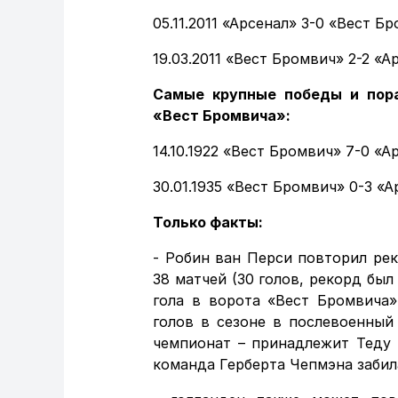
05.11.2011 «Арсенал» 3-0 «Вест Б
19.03.2011 «Вест Бромвич» 2-2 «А
Самые крупные победы и пор
«Вест Бромвича»:
14.10.1922 «Вест Бромвич» 7-0 «А
30.01.1935 «Вест Бромвич» 0-3 «А
Только факты:
- Робин ван Перси повторил рек
38 матчей (30 голов, рекорд был
гола в ворота «Вест Бромвича»
голов в сезоне в послевоенный
чемпионат – принадлежит Теду 
команда Герберта Чепмэна забила 