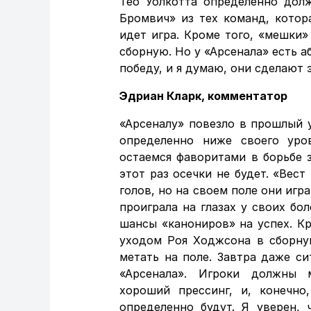
Тео Уолкотта определенно дол
Бромвич» из тех команд, котор
идет игра. Кроме того, «мешки
сборную. Но у «Арсенала» есть 
победу, и я думаю, они сделают 
Эдриан Кларк, комментатор
«Арсеналу» повезло в прошлый 
определенно ниже своего уро
остаемся фаворитами в борьбе з
этот раз осечки не будет. «Вес
голов, но на своем поле они игр
проиграла на глазах у своих бо
шансы «канониров» на успех. Кр
уходом Роя Ходжсона в сборну
метать на поле. Завтра даже с
«Арсенала». Игроки должны м
хороший прессинг, и, конечно
определенно будут. Я уверен, 