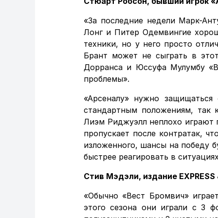
Стюарт Робсон, бывший игрок 
«За последние недели Марк-Ант
Лонг и Питер Одемвингие хорош
техники, но у него просто отли
Брант может не сыграть в это
Дорранса и Юссуфа Мулумбу «В
проблемы».
«Арсеналу» нужно защищаться 
стандартным положениям, так 
Лиэм Риджуэлл неплохо играют 
пропускает после контратак, чт
изложенного, шансы на победу б
быстрее реагировать в ситуациях
Стив Мэдэли, издание EXPRESS 
«Обычно «Вест Бромвич» играет
этого сезона они играли с 3 ф