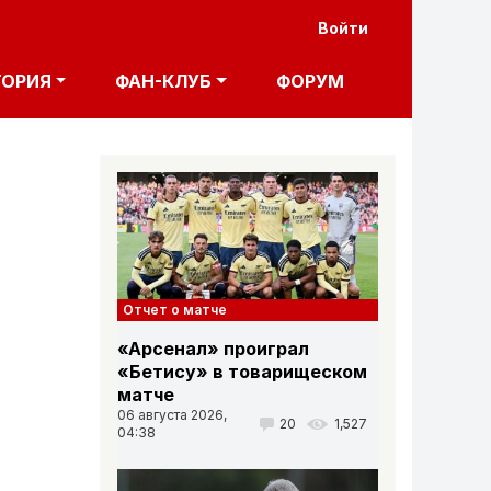
User acco
Войти
ТОРИЯ
ФАН-КЛУБ
ФОРУМ
Отчет о матче
«Арсенал» проиграл
«Бетису» в товарищеском
матче
06 августа 2026,
20
1,527
04:38