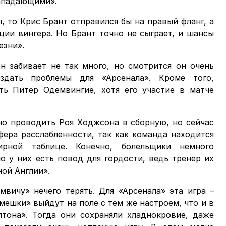
ападающими».
, то Крис Брант отправился бы на правый фланг, а
ции вингера. Но Брант точно не сыграет, и шансы
езни».
 забивает не так много, но смотрится он очень
здать проблемы для «Арсенала». Кроме того,
ть Питер Одемвингие, хотя его участие в матче
но проводить Роя Ходжсона в сборную, но сейчас
фера расслабленности, так как команда находится
ной таблице. Конечно, болельщики немного
о у них есть повод для гордости, ведь тренер их
ной Англии».
мвичу» нечего терять. Для «Арсенала» эта игра –
«мешки» выйдут на поле с тем же настроем, что и в
тона». Тогда они сохраняли хладнокровие, даже