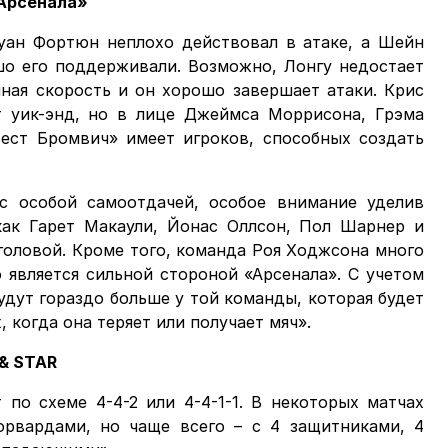
«Арсенала»
уан Фортюн неплохо действовал в атаке, а Шейн
о его поддерживали. Возможно, Лонгу недостает
чная скорость и он хорошо завершает атаки. Крис
т уик-энд, но в лице Джеймса Моррисона, Грэма
ест Бромвич» имеет игроков, способных создать
с особой самоотдачей, особое внимание уделив
как Гарет Макаули, Йонас Оллсон, Пол Шарнер и
головой. Кроме того, команда Роя Ходжсона много
о является сильной стороной «Арсенала». С учетом
удут гораздо больше у той команды, которая будет
, когда она теряет или получает мяч».
& STAR
 по схеме 4-4-2 или 4-4-1-1. В некоторых матчах
орвардами, но чаще всего – с 4 защитниками, 4