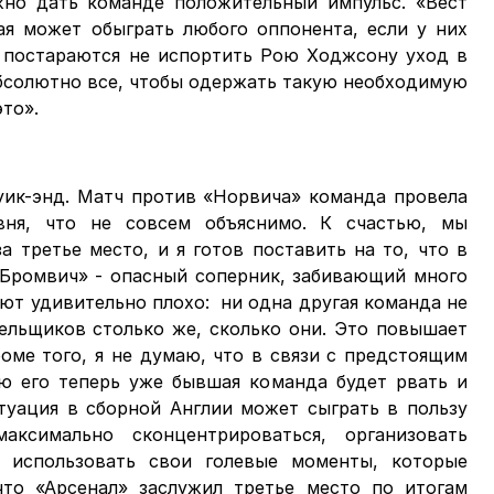
жно дать команде положительный импульс. «Вест
ая может обыграть любого оппонента, если у них
» постараются не испортить Рою Ходжсону уход в
абсолютно все, чтобы одержать такую необходимую
это».
уик-энд. Матч против «Норвича» команда провела
вня, что не совсем объяснимо. К счастью, мы
а третье место, и я готов поставить на то, что в
т Бромвич» - опасный соперник, забивающий много
ают удивительно плохо: ни одна другая команда не
лельщиков столько же, сколько они. Это повышает
оме того, я не думаю, что в связи с предстоящим
ю его теперь уже бывшая команда будет рвать и
итуация в сборной Англии может сыграть в пользу
аксимально сконцентрироваться, организовать
, использовать свои голевые моменты, которые
что «Арсенал» заслужил третье место по итогам