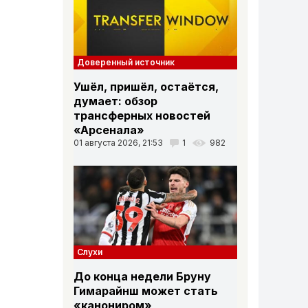
Доверенный источник
Ушёл, пришёл, остаётся,
думает: обзор
трансферных новостей
«Арсенала»
01 августа 2026, 21:53
1
982
Слухи
До конца недели Бруну
Гимарайнш может стать
«канониром»