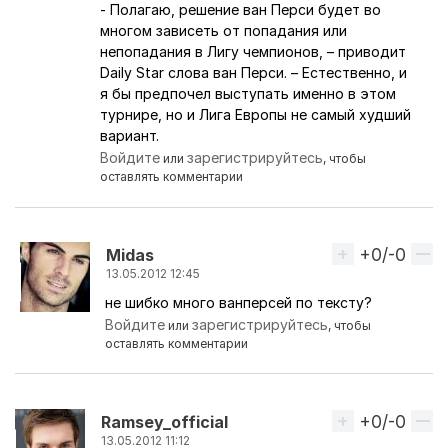
- Полагаю, решение ван Перси будет во
многом зависеть от попадания или
непопадания в Лигу чемпионов, – приводит
Daily Star слова ван Перси. – Естественно, и
я бы предпочел выступать именно в этом
турнире, но и Лига Европы не самый худший
вариант.
Войдите
зарегистрируйтесь
или
, чтобы
оставлять комментарии
+0/-0
Вверх
Midas
13.05.2012 12:45
не шибко много ванперсей по тексту?
Ответ на комментарий пользователя
АrseR
Войдите
зарегистрируйтесь
или
, чтобы
оставлять комментарии
+0/-0
Вверх
Ramsey_official
13.05.2012 11:12