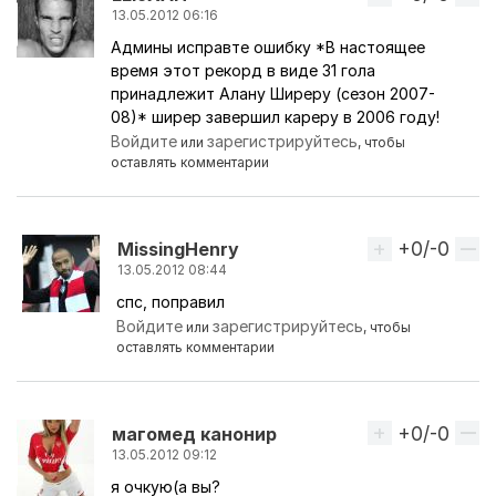
13.05.2012 06:16
Админы исправте ошибку *В настоящее
время этот рекорд в виде 31 гола
принадлежит Алану Ширеру (сезон 2007-
08)* ширер завершил кареру в 2006 году!
Войдите
зарегистрируйтесь
или
, чтобы
оставлять комментарии
+0/-0
Вверх
MissingHenry
13.05.2012 08:44
спс, поправил
Ответ на комментарий пользователя
LLIoXAH
Войдите
зарегистрируйтесь
или
, чтобы
оставлять комментарии
+0/-0
Вверх
магомед канонир
13.05.2012 09:12
я очкую(а вы?