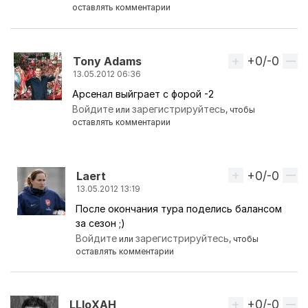
оставлять комментарии
+0/-0
Вверх
Tony Adams
13.05.2012 06:36
Арсенал выйграет с форой -2
Ответ на комментарий пользователя
BATE_Boriso
Войдите
зарегистрируйтесь
или
, чтобы
оставлять комментарии
+0/-0
Вверх
Laert
13.05.2012 13:19
После окончания тура поделись балансом
Ответ на комментарий пользователя
Tony Adam
за сезон ;)
Войдите
зарегистрируйтесь
или
, чтобы
оставлять комментарии
+0/-0
Вверх
LLIoXAH