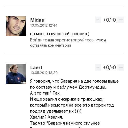
+0/-0
Вверх
Midas
13.05.2012 12:44
он много глупостей говорил )
Ответ на комментарий пользователя
BlackL1st
Войдите
зарегистрируйтесь
или
, чтобы
оставлять комментарии
+0/-0
Вверх
Laert
13.05.2012 13:30
Я говорил, что Бавария на две головы выше
Ответ на комментарий пользователя
BlackL1st
по составу и баблу чем Дортмундцы.
А это так? Так.
И еще хвалил очкарика в трикошках,
который несмотря на все это второй год
подряд уделывает их ))))
Хвалил? Хвалил.
Так что "Бавария намного сильнее