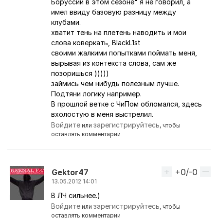
Боруссии в этом сезоне" я не говорил, а
имел ввиду базовую разницу между
клубами.
хватит тень на плетень наводить и мои
слова коверкать, BlackL1st
своими жалкими попытками поймать меня,
вырывая из контекста слова, сам же
позоришься )))))
займись чем нибудь полезным лучше.
Подтяни логику например.
В прошлой ветке с ЧиПом обломался, здесь
вхолостую в меня выстрелил.
Войдите
зарегистрируйтесь
или
, чтобы
оставлять комментарии
+0/-0
Вверх
Gektor47
13.05.2012 14:01
В ЛЧ сильнее.)
Ответ на комментарий пользователя
BlackL1st
Войдите
зарегистрируйтесь
или
, чтобы
оставлять комментарии