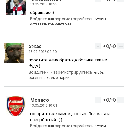
13.05.2012 10:53
обращайся)
Ответ на комментарий пользователя
Ужас
Войдите
зарегистрируйтесь
или
, чтобы
оставлять комментарии
+0/-0
Вверх
Ужас
13.05.2012 09:20
простите меня,братья,я больше так не
буду.)
Войдите
зарегистрируйтесь
или
, чтобы
оставлять комментарии
+0/-0
Вверх
Monaco
13.05.2012 10:01
говори то же самое , только без мата и
Ответ на комментарий пользователя
Ужас
оскорблений . ))
Войдите
зарегистрируйтесь
или
, чтобы