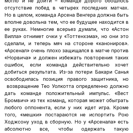
могло и не дойти – команде дорого обошлось
отсутствие побед в четырех последних матчах.
Но в целом, команда Арсена Венгера должна быть
вполне довольна тем, что ее будущее находится в
ее руках. Немногие всерьез думали, что «Астон
Вилла» отнимет очки у «Тоттенхэма», но они это
сделали, и теперь мяч на стороне «канониров».
«Арсенал» очень плохо защищался в матче против
«Норвича» и должен избежать повторения таких
ошибок, если команда действительно хочет
добиться результата. Из-за потери Бакари Санья
освободилась позиция правого защитника, но
возвращение Тео Уолкотта определенно должно
дать команде положительный импульс. «Вест
Бромвич» из тех команд, которая может обыграть
любого оппонента, если у них идет игра. Кроме
того, «мешки» постараются не испортить Рою
Ходжсону уход в сборную. Но у «Арсенала» есть
абсолютно все, чтобы одержать такую