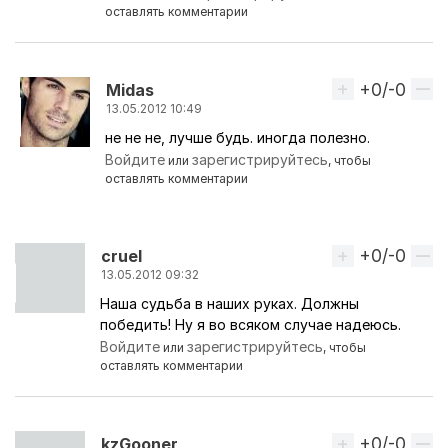
оставлять комментарии
+0/-0
Вверх
Midas
13.05.2012 10:49
не не не, лучше будь. иногда полезно.
Ответ на комментарий пользователя
Ужас
Войдите
зарегистрируйтесь
или
, чтобы
оставлять комментарии
+0/-0
Вверх
cruel
13.05.2012 09:32
Наша судьба в наших руках. Должны
победить! Ну я во всяком случае надеюсь.
Войдите
зарегистрируйтесь
или
, чтобы
оставлять комментарии
+0/-0
Вверх
kzGooner