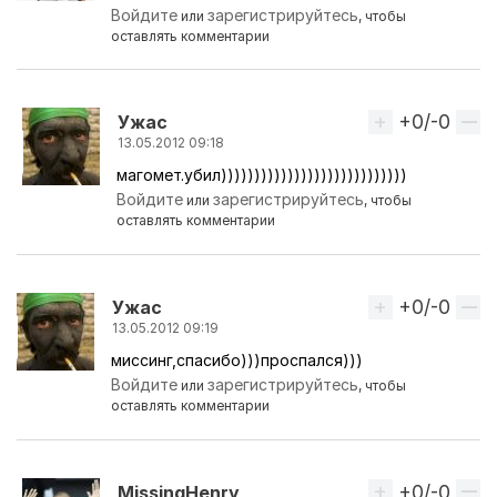
Войдите
зарегистрируйтесь
или
, чтобы
оставлять комментарии
+0/-0
Вверх
Ужас
13.05.2012 09:18
магомет.убил))))))))))))))))))))))))))))
Ответ на комментарий пользователя
магомед ка
Войдите
зарегистрируйтесь
или
, чтобы
оставлять комментарии
+0/-0
Вверх
Ужас
13.05.2012 09:19
миссинг,спасибо)))проспался)))
Войдите
зарегистрируйтесь
или
, чтобы
оставлять комментарии
+0/-0
Вверх
MissingHenry