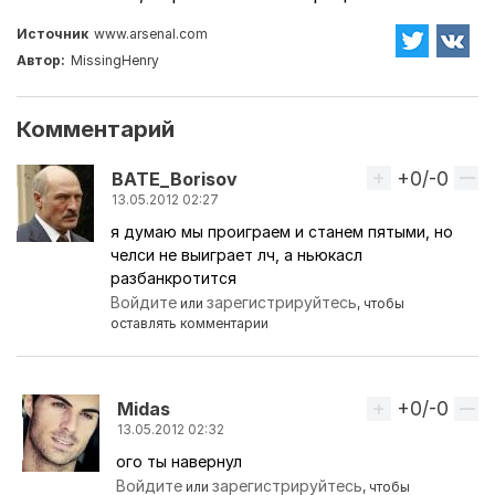
Источник
www.arsenal.com
Автор:
MissingHenry
Комментарий
+0/-0
Вверх
BATE_Borisov
13.05.2012 02:27
я думаю мы проиграем и станем пятыми, но
челси не выиграет лч, а ньюкасл
разбанкротится
Войдите
зарегистрируйтесь
или
, чтобы
оставлять комментарии
+0/-0
Вверх
Midas
13.05.2012 02:32
ого ты навернул
Ответ на комментарий пользователя
BATE_Boriso
Войдите
зарегистрируйтесь
или
, чтобы