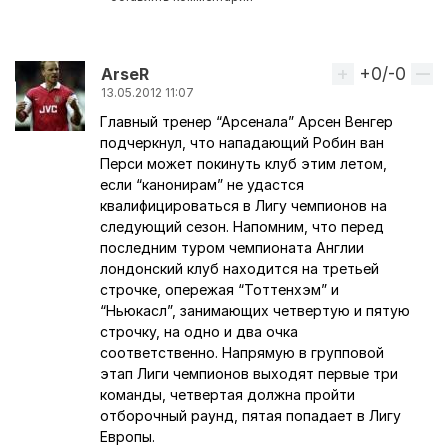
+0/-0
Вверх
АrseR
13.05.2012 11:07
Главный тренер “Арсенала” Арсен Венгер
подчеркнул, что нападающий Робин ван
Перси может покинуть клуб этим летом,
если “канонирам” не удастся
квалифицироваться в Лигу чемпионов на
следующий сезон. Напомним, что перед
последним туром чемпионата Англии
лондонский клуб находится на третьей
строчке, опережая “Тоттенхэм” и
“Ньюкасл”, занимающих четвертую и пятую
строчку, на одно и два очка
соответственно. Напрямую в групповой
этап Лиги чемпионов выходят первые три
команды, четвертая должна пройти
отборочный раунд, пятая попадает в Лигу
Европы.