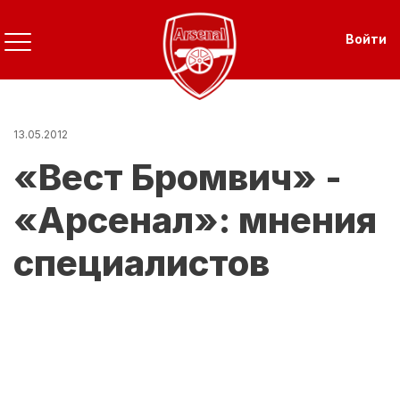
Перейти
к
Use
Войти
основному
содержанию
13.05.2012
«Вест Бромвич» -
«Арсенал»: мнения
специалистов