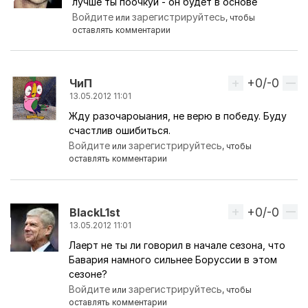
лучше ты поочкуй - он будет в основе
Ответ на комментарий пользователя
магомед ка
Войдите
зарегистрируйтесь
или
, чтобы
оставлять комментарии
+0/-0
Вверх
ЧиП
13.05.2012 11:01
Жду разочароыания, не верю в победу. Буду
счастлив ошибиться.
Войдите
зарегистрируйтесь
или
, чтобы
оставлять комментарии
+0/-0
Вверх
BlackL1st
13.05.2012 11:01
Лаерт не ты ли говорил в начале сезона, что
Бавария намного сильнее Боруссии в этом
сезоне?
Войдите
зарегистрируйтесь
или
, чтобы
оставлять комментарии