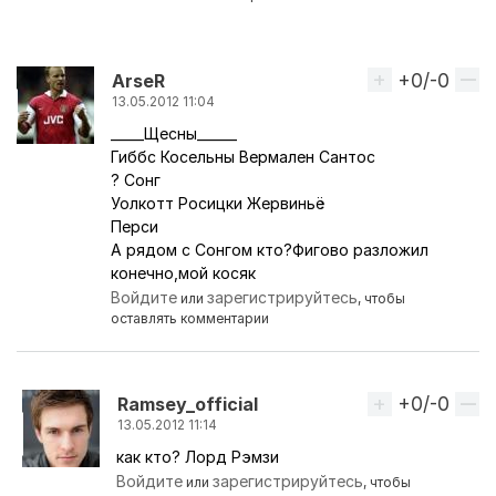
+0/-0
Вверх
АrseR
13.05.2012 11:04
_____Щесны______
Гиббс Косельны Вермален Сантос
? Сонг
Уолкотт Росицки Жервиньё
Перси
А рядом с Сонгом кто?Фигово разложил
конечно,мой косяк
Войдите
зарегистрируйтесь
или
, чтобы
оставлять комментарии
+0/-0
Вверх
Ramsey_official
13.05.2012 11:14
как кто? Лорд Рэмзи
Ответ на комментарий пользователя
АrseR
Войдите
зарегистрируйтесь
или
, чтобы