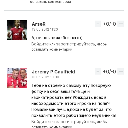
оставлять комментарии
+0/-0
Вверх
АrseR
13.05.2012 11:20
А,точно,как же без него))
Ответ на комментарий пользователя
Ramsey_offi
Войдите
зарегистрируйтесь
или
, чтобы
оставлять комментарии
+0/-0
Вверх
Jeremy P Caulfield
13.05.2012 13:38
Тебе не стремно самому эту позорную
Ответ на комментарий пользователя
Ramsey_offi
фотку на себя вешать?!Еще и
карикатировать ее?!Убеждать всех в
необходимости этого игрока на поле?!
Помалкивай лучше,пока не будет за что
похвалить этого работящего неудачника!
Войдите
зарегистрируйтесь
или
, чтобы
оставлять комментарии