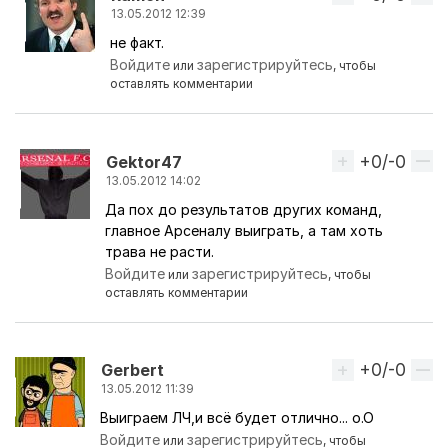
13.05.2012 12:39
не факт.
Ответ на комментарий пользователя
Ramsey_offi
Войдите
зарегистрируйтесь
или
, чтобы
оставлять комментарии
+0/-0
Вверх
Gektor47
13.05.2012 14:02
Да пох до результатов других команд,
Ответ на комментарий пользователя
Ramon
главное Арсеналу выиграть, а там хоть
трава не расти.
Войдите
зарегистрируйтесь
или
, чтобы
оставлять комментарии
+0/-0
Вверх
Gerbert
13.05.2012 11:39
Выиграем ЛЧ,и всё будет отлично... о.О
Войдите
зарегистрируйтесь
или
, чтобы