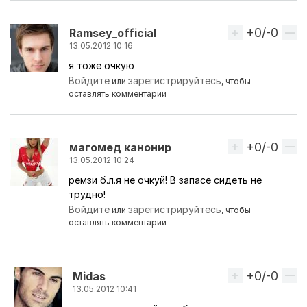
+0/-0
Вверх
Ramsey_official
13.05.2012 10:16
я тоже очкую
Войдите
зарегистрируйтесь
или
, чтобы
оставлять комментарии
+0/-0
Вверх
магомед канонир
13.05.2012 10:24
ремзи б.л.я не очкуй! В запасе сидеть не
трудно!
Войдите
зарегистрируйтесь
или
, чтобы
оставлять комментарии
+0/-0
Вверх
Midas
13.05.2012 10:41