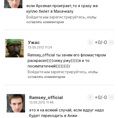
если Арсенал проиграет,то я сразу же
куплю билет в Махачкалу
Войдите
зарегистрируйтесь
или
, чтобы
оставлять комментарии
+0/-0
Вверх
Ужас
13.05.2012 11:24
Ramsey_official ты зачем его фломастером
Ответ на комментарий пользователя
Ramsey_offic
раскрасил))))сижу ржу)))))я и то
посимпатичней)))))))))
Войдите
зарегистрируйтесь
или
, чтобы
оставлять комментарии
+0/-0
Вверх
Ramsey_official
13.05.2012 11:46
это я на всякий случай, если вдруг надо
Ответ на комментарий пользователя
Ужас
будет переходить в Анжи